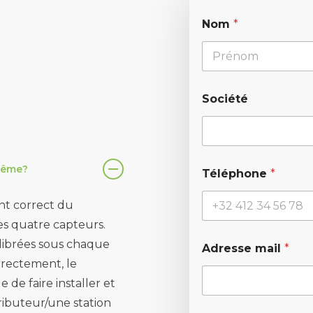
Nom
*
Prénom
Société
-même?
Téléphone
*
nt correct du
es quatre capteurs.
alibrées sous chaque
Adresse mail
*
orrectement, le
e de faire installer et
ributeur/une station