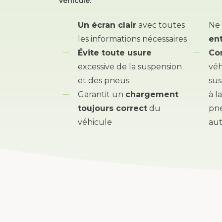
véhicule.
Un écran clair
avec toutes
Ne 
les informations nécessaires
en
Évite toute usure
Co
excessive de la suspension
véh
et des pneus
sus
Garantit un
chargement
à l
toujours correct
du
pn
véhicule
au