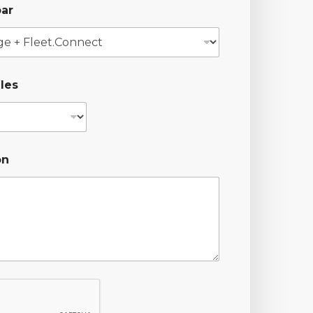
par
les
on