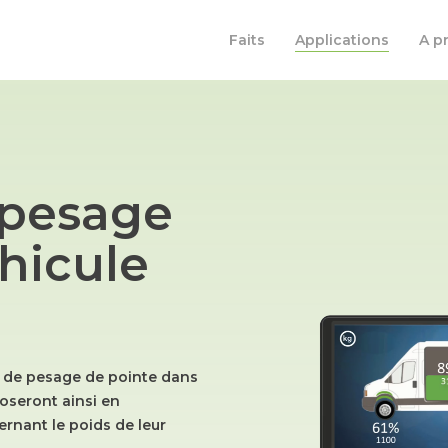
Faits
Applications
A p
 pesage
hicule
e de pesage de pointe dans
poseront ainsi en
rnant le poids de leur