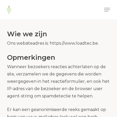
Skip
Men
to
main
content
Wie we zijn
Ons websiteadres is: https://www.loadtec.be.
Opmerkingen
Wanneer bezoekers reacties achterlaten op de
site, verzamelen we de gegevens die worden
weergegeven in het reactieformulier, en ook het
IP-adres van de bezoeker en de browser user
agent-string om spamdetectie te helpen.
Er kan een geanonimiseerde reeks gemaakt op
basis van uw e-mailadres (ook wel een hash